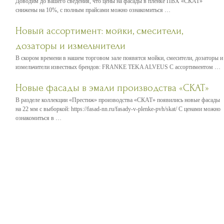
Доводим до вашего сведения, что цены на фасады в пленке ПВХ «СКАТ»
снижены на 10%, с полным прайсами можно ознакомиться …
Новый ассортимент: мойки, смесители,
дозаторы и измельчители
В скором времени в нашем торговом зале появятся мойки, смесители, дозаторы и
измельчители известных брендов: FRANKE TEKA ALVEUS С ассортиментом …
Новые фасады в эмали производства «СКАТ»
В разделе коллекции «Престиж» производства «СКАТ» появились новые фасады
на 22 мм с выборкой: https://fasad-nn.ru/fasady-v-plenke-pvh/skat/ С ценами можно
ознакомиться в …