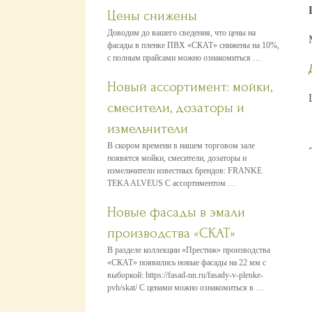
Цены снижены
Доводим до вашего сведения, что цены на
фасады в пленке ПВХ «СКАТ» снижены на 10%,
с полным прайсами можно ознакомиться …
Новый ассортимент: мойки,
смесители, дозаторы и
измельчители
В скором времени в нашем торговом зале
появятся мойки, смесители, дозаторы и
измельчители известных брендов: FRANKE
TEKA ALVEUS С ассортиментом …
Новые фасады в эмали
производства «СКАТ»
В разделе коллекции «Престиж» производства
«СКАТ» появились новые фасады на 22 мм с
выборкой: https://fasad-nn.ru/fasady-v-plenke-
pvh/skat/ С ценами можно ознакомиться в …