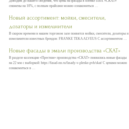
Доводим до вашего сведения, что цены на фасады в пленке ПВХ «СКАТ»
снижены на 10%, с полным прайсами можно ознакомиться …
Новый ассортимент: мойки, смесители,
дозаторы и измельчители
В скором времени в нашем торговом зале появятся мойки, смесители, дозаторы и
измельчители известных брендов: FRANKE TEKA ALVEUS С ассортиментом …
Новые фасады в эмали производства «СКАТ»
В разделе коллекции «Престиж» производства «СКАТ» появились новые фасады
на 22 мм с выборкой: https://fasad-nn.ru/fasady-v-plenke-pvh/skat/ С ценами можно
ознакомиться в …