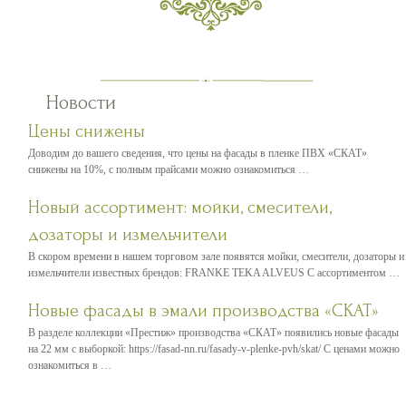
Новости
Цены снижены
Доводим до вашего сведения, что цены на фасады в пленке ПВХ «СКАТ»
снижены на 10%, с полным прайсами можно ознакомиться …
Новый ассортимент: мойки, смесители,
дозаторы и измельчители
В скором времени в нашем торговом зале появятся мойки, смесители, дозаторы и
измельчители известных брендов: FRANKE TEKA ALVEUS С ассортиментом …
Новые фасады в эмали производства «СКАТ»
В разделе коллекции «Престиж» производства «СКАТ» появились новые фасады
на 22 мм с выборкой: https://fasad-nn.ru/fasady-v-plenke-pvh/skat/ С ценами можно
ознакомиться в …