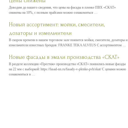
Цены снижены
Доводим до вашего сведения, что цены на фасады в пленке ПВХ «СКАТ»
снижены на 10%, с полным прайсами можно ознакомиться …
Новый ассортимент: мойки, смесители,
дозаторы и измельчители
В скором времени в нашем торговом зале появятся мойки, смесители, дозаторы и
измельчители известных брендов: FRANKE TEKA ALVEUS С ассортиментом …
Новые фасады в эмали производства «СКАТ»
В разделе коллекции «Престиж» производства «СКАТ» появились новые фасады
на 22 мм с выборкой: https://fasad-nn.ru/fasady-v-plenke-pvh/skat/ С ценами можно
ознакомиться в …