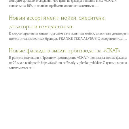
Доводим до вашего сведения, что цены на фасады в пленке ПВХ «СКАТ»
снижены на 10%, с полным прайсами можно ознакомиться …
Новый ассортимент: мойки, смесители,
дозаторы и измельчители
В скором времени в нашем торговом зале появятся мойки, смесители, дозаторы и
измельчители известных брендов: FRANKE TEKA ALVEUS С ассортиментом …
Новые фасады в эмали производства «СКАТ»
В разделе коллекции «Престиж» производства «СКАТ» появились новые фасады
на 22 мм с выборкой: https://fasad-nn.ru/fasady-v-plenke-pvh/skat/ С ценами можно
ознакомиться в …