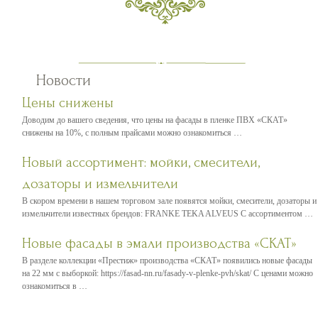
Новости
Цены снижены
Доводим до вашего сведения, что цены на фасады в пленке ПВХ «СКАТ»
снижены на 10%, с полным прайсами можно ознакомиться …
Новый ассортимент: мойки, смесители,
дозаторы и измельчители
В скором времени в нашем торговом зале появятся мойки, смесители, дозаторы и
измельчители известных брендов: FRANKE TEKA ALVEUS С ассортиментом …
Новые фасады в эмали производства «СКАТ»
В разделе коллекции «Престиж» производства «СКАТ» появились новые фасады
на 22 мм с выборкой: https://fasad-nn.ru/fasady-v-plenke-pvh/skat/ С ценами можно
ознакомиться в …