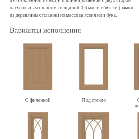
изготовленной из МДФ и шпонированной с двух сторон
натуральным шпоном толщиной 0,6 мм, и обвязки (рамки
из деревянных планок) из массива ясеня или бука.
Варианты исполнения
С филенкой
Под стекло
д