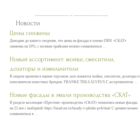
Новости
Цены снижены
Доводим до вашего сведения, что цены на фасады в пленке ПВХ «СКАТ»
снижены на 10%, с полным прайсами можно ознакомиться …
Новый ассортимент: мойки, смесители,
дозаторы и измельчители
В скором времени в нашем торговом зале появятся мойки, смесители, дозаторы и
измельчители известных брендов: FRANKE TEKA ALVEUS С ассортиментом …
Новые фасады в эмали производства «СКАТ»
В разделе коллекции «Престиж» производства «СКАТ» появились новые фасады
на 22 мм с выборкой: https://fasad-nn.ru/fasady-v-plenke-pvh/skat/ С ценами можно
ознакомиться в …