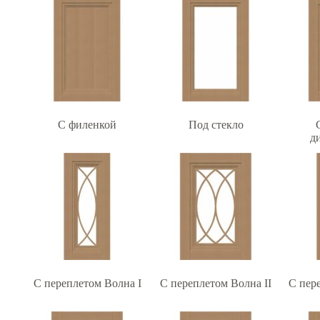
С филенкой
Под стекло
д
С переплетом Волна I
С переплетом Волна II
С пер