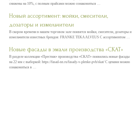
снижены на 10%, с полным прайсами можно ознакомиться …
Новый ассортимент: мойки, смесители,
дозаторы и измельчители
В скором времени в нашем торговом зале появятся мойки, смесители, дозаторы и
измельчители известных брендов: FRANKE TEKA ALVEUS С ассортиментом …
Новые фасады в эмали производства «СКАТ»
В разделе коллекции «Престиж» производства «СКАТ» появились новые фасады
на 22 мм с выборкой: https://fasad-nn.ru/fasady-v-plenke-pvh/skat/ С ценами можно
ознакомиться в …